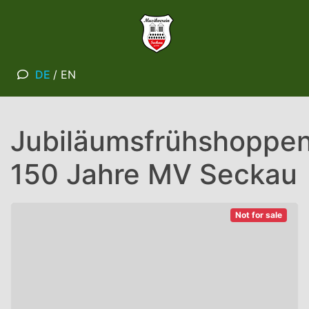
DE
/
EN
Jubiläumsfrühshoppe
150 Jahre MV Seckau
Not for sale